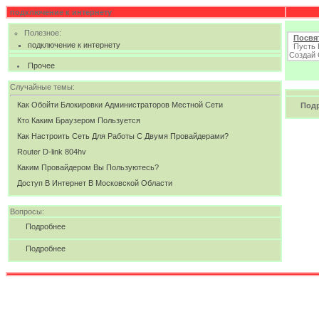
подключение к интернету
Полезное:
Посвя
подключение к интернету
Пусть В
Создай 
Прочее
Случайные темы:
Как Обойти Блокировки Администраторов Местной Сети
Под
Кто Каким Браузером Пользуется
Как Настроить Сеть Для Работы С Двумя Провайдерами?
Router D-link 804hv
Каким Провайдером Вы Пользуютесь?
Доступ В Интернет В Московской Области
Вопросы:
Подробнее
Подробнее