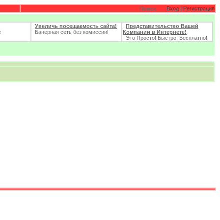
Поиск
Вход
|
Регистрация
Увеличь посещаемость сайта!
Представительство Вашей
е
Банерная сеть без комиссии!
Компании в Интернете!
Это Просто! Быстро! Бесплатно!